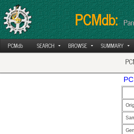
PCMdb:
Pan
PCMdb
SEARCH
BROWSE
SUMMARY
PCM
PC
Ori
Sam
Ge