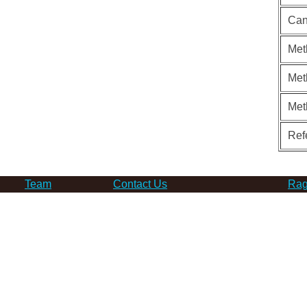
Can
Met
Met
Met
Ref
Team
Contact Us
Rag