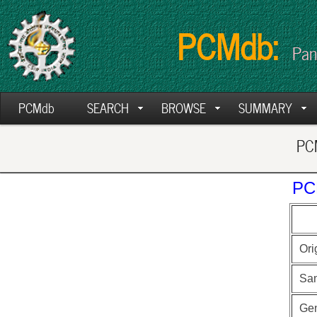
PCMdb:
Pan
PCMdb
SEARCH
BROWSE
SUMMARY
PCM
PC
Ori
Sa
Ge