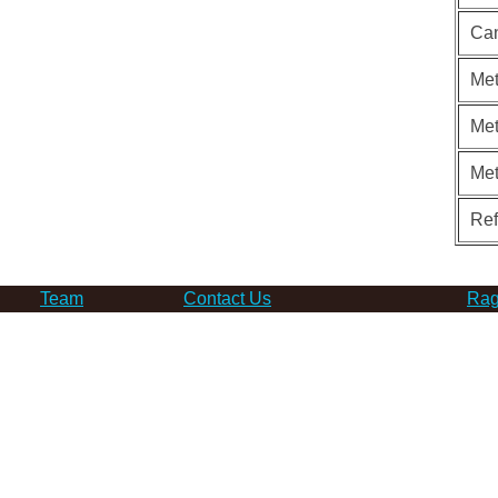
Can
Met
Met
Me
Re
Team
Contact Us
Rag