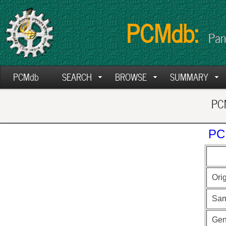
PCMdb:
Pan
PCMdb
SEARCH
BROWSE
SUMMARY
PCM
PC
Ori
Sam
Ge