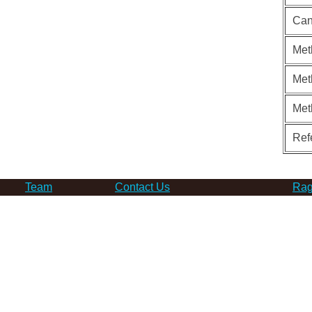
Can
Met
Met
Met
Ref
Team
Contact Us
Rag