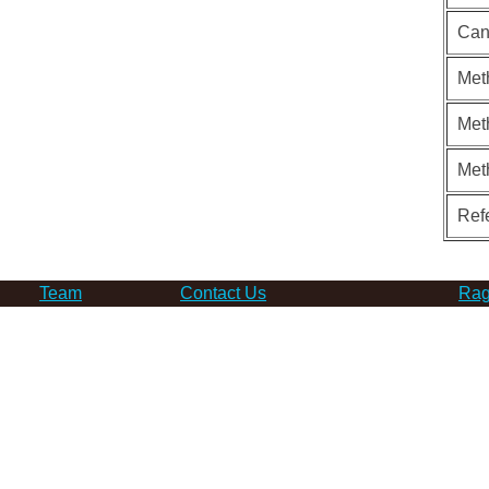
Can
Met
Met
Met
Ref
Team
Contact Us
Rag