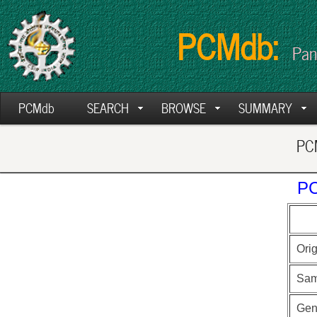
PCMdb:
Pan
PCMdb
SEARCH
BROWSE
SUMMARY
PCM
PC
Ori
Sam
Ge