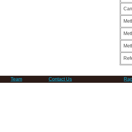
Can
Met
Met
Met
Ref
Team
Contact Us
Rag