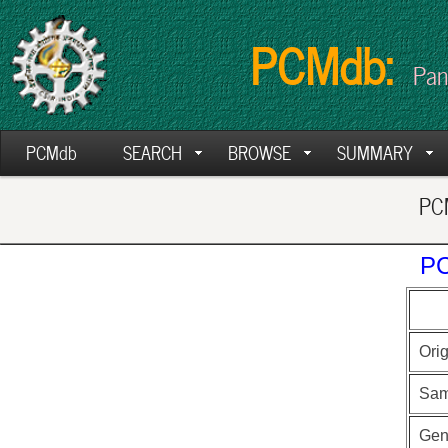
PCMdb:
Pan
PCMdb
SEARCH
BROWSE
SUMMARY
PCM
PC
Ori
Sam
Ge