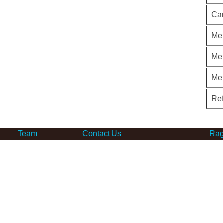
Ca
Met
Met
Me
Re
Team
Contact Us
Rag