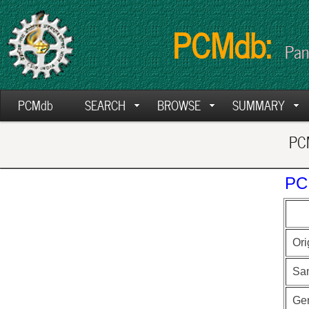
PCMdb:
Pan
PCMdb
SEARCH
BROWSE
SUMMARY
PCM
PC
Ori
Sa
Ge