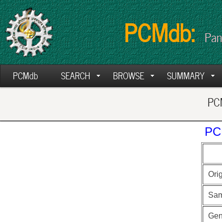
PCMdb:
Pan
PCMdb
SEARCH
BROWSE
SUMMARY
PCM
PC
Ori
Sam
Ge