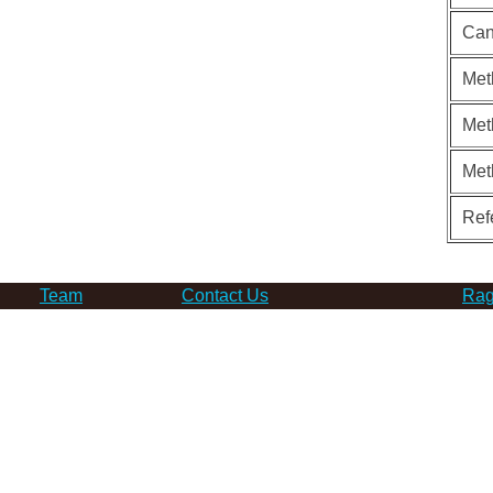
Can
Met
Met
Met
Ref
Team
Contact Us
Rag