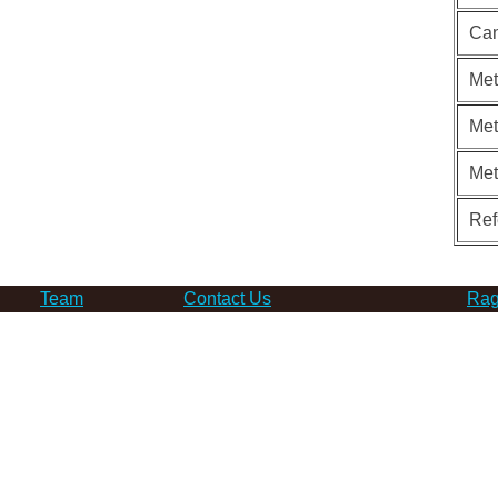
Can
Met
Met
Me
Ref
Team
Contact Us
Rag