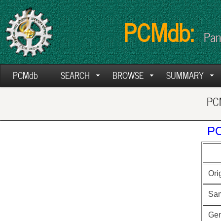
PCMdb:
Pan
PCMdb
SEARCH
BROWSE
SUMMARY
PCM
PC
Ori
Sa
Ge