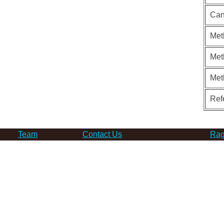
Can
Met
Met
Met
Ref
Team
Contact Us
Rag