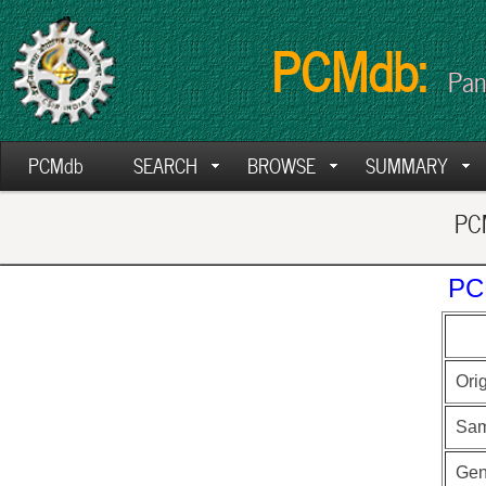
PCMdb:
Pan
PCMdb
SEARCH
BROWSE
SUMMARY
PCM
PC
Ori
Sam
Ge