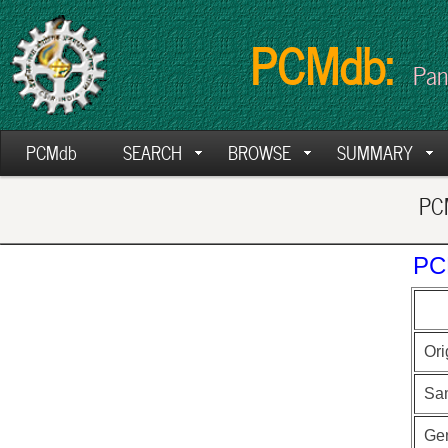
PCMdb:
Pan
PCMdb
SEARCH
BROWSE
SUMMARY
PCM
PC
Ori
Sa
Ge