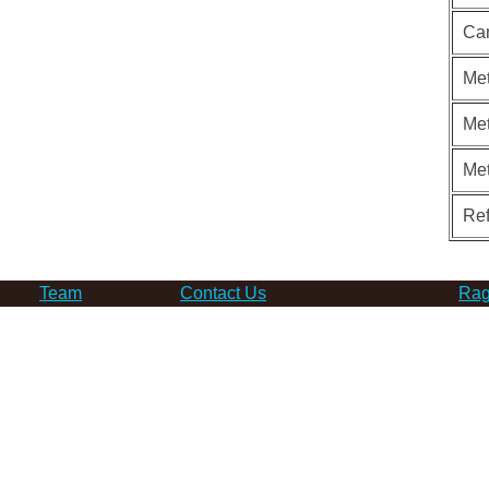
Ca
Met
Met
Me
Re
Team
Contact Us
Rag