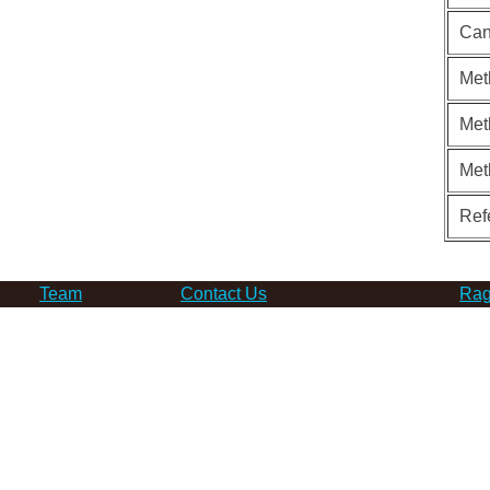
Can
Met
Met
Met
Ref
Team
Contact Us
Rag