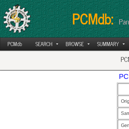
PCMdb:
Pan
PCMdb
SEARCH
BROWSE
SUMMARY
PCM
PC
Ori
Sam
Ge