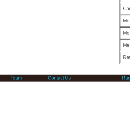
Ca
Met
Met
Me
Re
Team
Contact Us
Rag