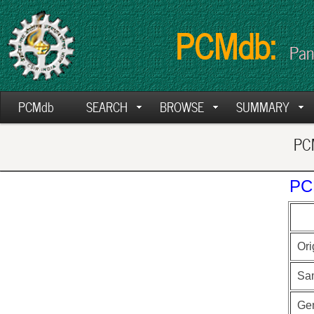
PCMdb:
Pan
PCMdb
SEARCH
BROWSE
SUMMARY
PCM
PC
Ori
Sa
Ge