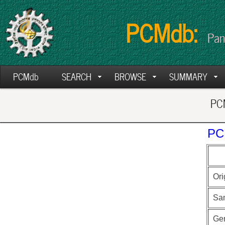
PCMdb:
Pan
PCMdb
SEARCH
BROWSE
SUMMARY
PCM
PC
Ori
Sa
Ge