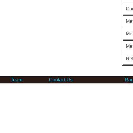
Ca
Met
Met
Me
Re
Team
Contact Us
Rag