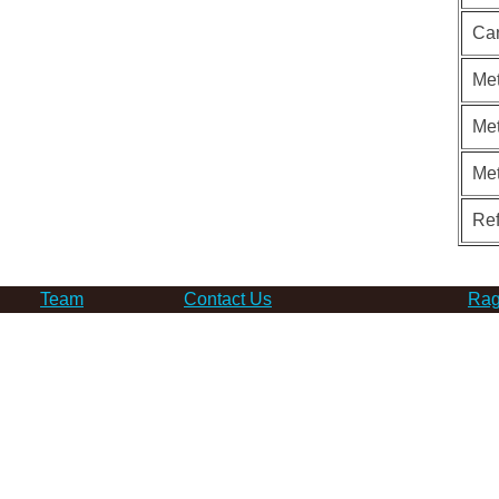
Ca
Met
Met
Me
Re
Team
Contact Us
Rag