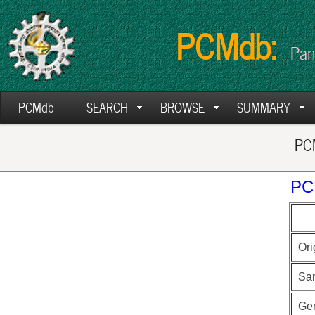
PCMdb:
Pan
PCMdb
SEARCH
BROWSE
SUMMARY
PCM
PC
Ori
Sa
Ge