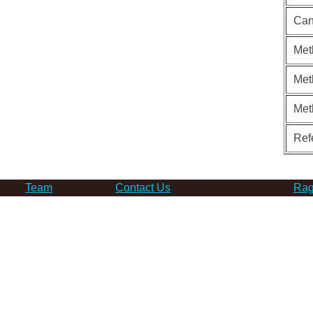
Can
Met
Met
Met
Ref
Team
Contact Us
Rag