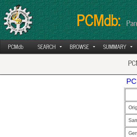
PCMdb:
Pan
PCMdb
SEARCH
BROWSE
SUMMARY
PCM
PC
Ori
Sam
Ge