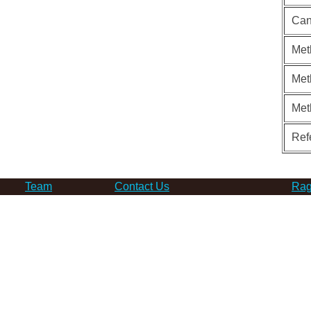
Can
Met
Met
Met
Ref
Team
Contact Us
Rag