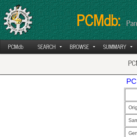
PCMdb:
Pan
PCMdb
SEARCH
BROWSE
SUMMARY
PCM
PC
Ori
Sam
Ge