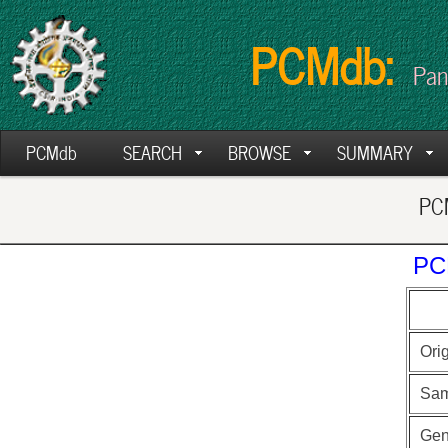
PCMdb:
Pan
PCMdb
SEARCH
BROWSE
SUMMARY
PCM
PC
Ori
Sam
Ge