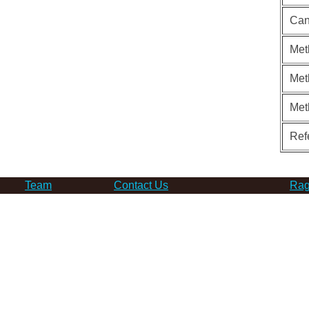
Can
Met
Met
Met
Ref
Team
Contact Us
Rag