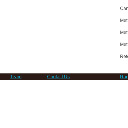
Can
Met
Met
Met
Ref
Team
Contact Us
Rag