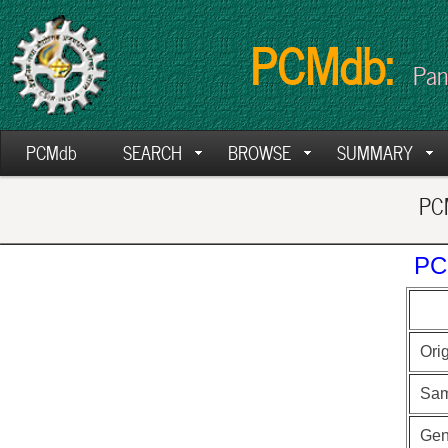
PCMdb:
Pan
PCMdb
SEARCH
BROWSE
SUMMARY
PCM
PC
Ori
Sam
Ge