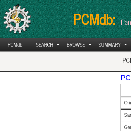
PCMdb:
Pan
PCMdb
SEARCH
BROWSE
SUMMARY
PCM
PC
Ori
Sa
Ge