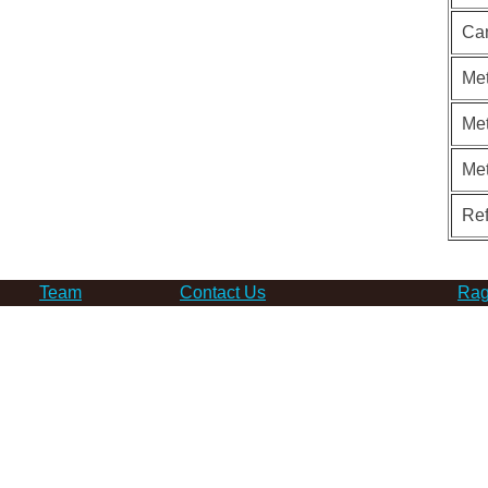
Ca
Met
Met
Me
Re
Team
Contact Us
Rag