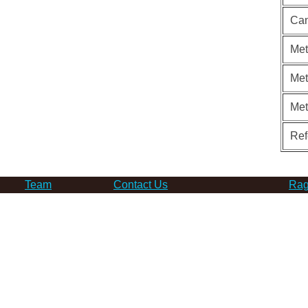
Can
Met
Met
Me
Ref
Team
Contact Us
Rag