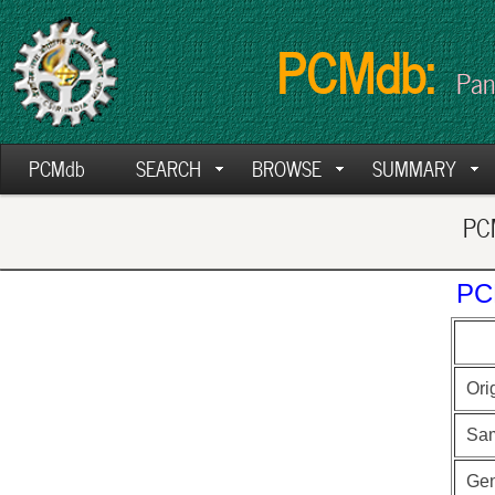
PCMdb:
Pan
PCMdb
SEARCH
BROWSE
SUMMARY
PCM
PC
Ori
Sa
Ge