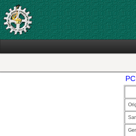
PCMdb:
PCMdb
SEARCH
BROWSE
SUMMA
CONTACT
PCMd
PC
Ori
Sa
Ge