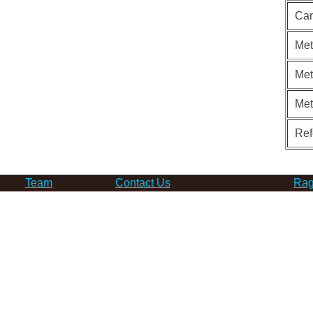
Can
Met
Met
Me
Ref
Team
Contact Us
Rag