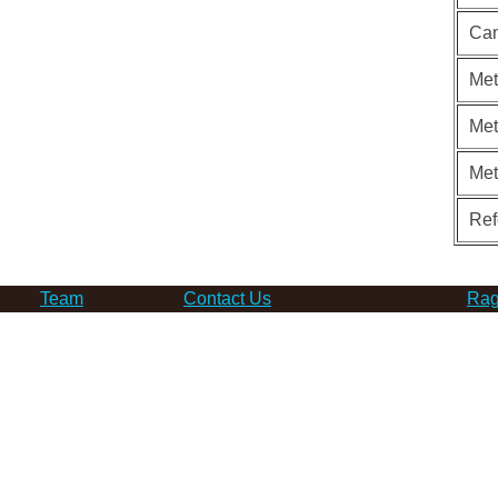
Can
Met
Met
Me
Ref
Team
Contact Us
Rag