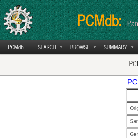
PCMdb:
Pan
PCMdb
SEARCH
BROWSE
SUMMARY
PCM
PC
Ori
Sa
Ge