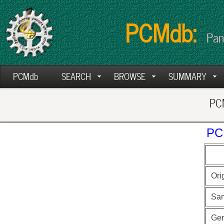
PCMdb:
Pan
PCMdb
SEARCH
BROWSE
SUMMARY
PCM
PC
Ori
Sa
Ge