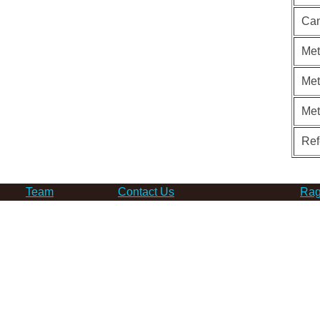
Can
Met
Met
Me
Ref
Team
Contact Us
Rag