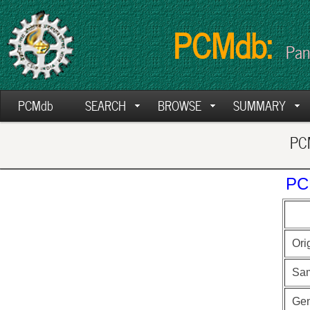
PCMdb:
Pan
PCMdb
SEARCH
BROWSE
SUMMARY
PCM
PC
Ori
Sa
Ge