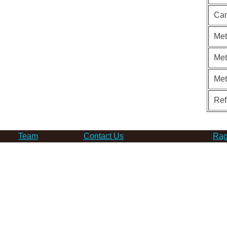
Can
Met
Met
Me
Ref
Team
Contact Us
Rag