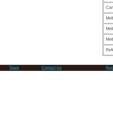
Can
Met
Met
Met
Ref
Team
Contact Us
Rag