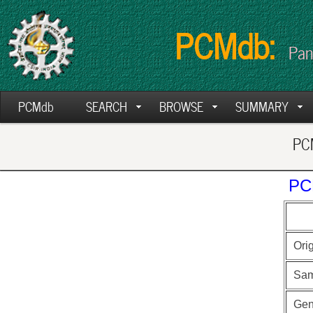
PCMdb:
Pan
PCMdb
SEARCH
BROWSE
SUMMARY
PCM
PC
Ori
Sam
Ge