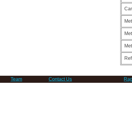
Can
Met
Met
Me
Ref
Team
Contact Us
Rag