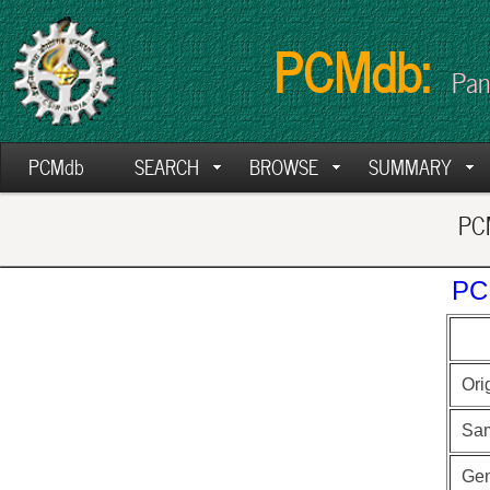
PCMdb:
Pan
PCMdb
SEARCH
BROWSE
SUMMARY
PCM
PC
Ori
Sa
Ge