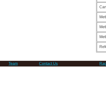
Can
Met
Met
Met
Ref
Team
Contact Us
Rag