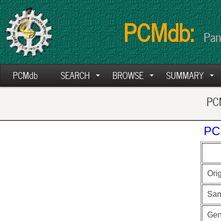
PCMdb:
Pan
PCMdb
SEARCH
BROWSE
SUMMARY
PCM
PC
Ori
Sam
Ge