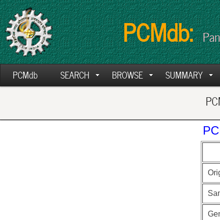
PCMdb:
Pan
PCMdb
SEARCH
BROWSE
SUMMARY
PCM
PC
Ori
Sa
Ge