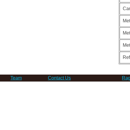
Can
Met
Met
Me
Re
Team
Contact Us
Rag