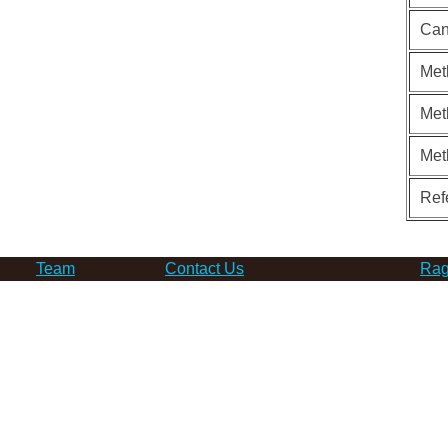
Can
Met
Met
Met
Ref
Team
Contact Us
Rag