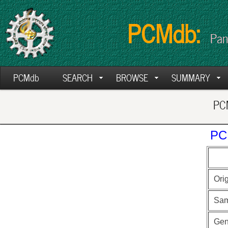
PCMdb:
Pan
PCMdb
SEARCH
BROWSE
SUMMARY
PCM
PC
Ori
Sam
Ge