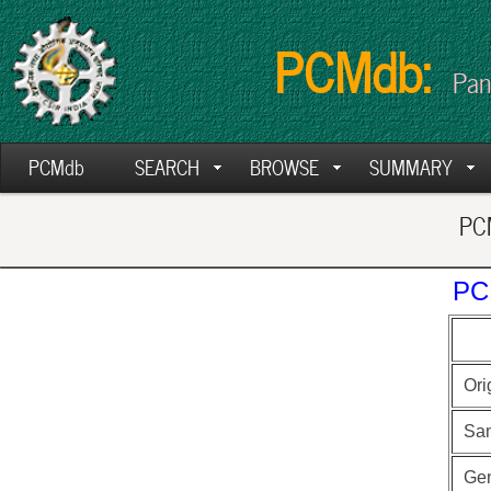
PCMdb:
Pan
PCMdb
SEARCH
BROWSE
SUMMARY
PCM
PC
Ori
Sa
Ge