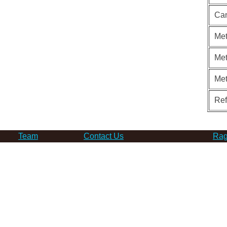
Can
Met
Met
Me
Re
Team
Contact Us
Rag