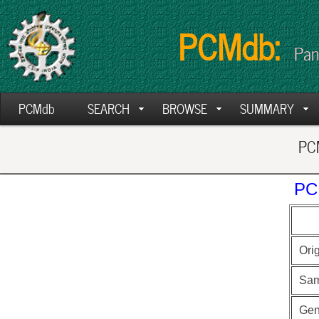
PCMdb:
Pan
PCMdb
SEARCH
BROWSE
SUMMARY
PCM
PC
Ori
Sam
Ge