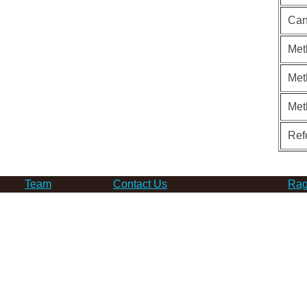
Can
Met
Met
Met
Ref
Team
Contact Us
Rag