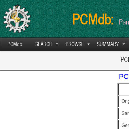
PCMdb:
Pan
PCMdb
SEARCH
BROWSE
SUMMARY
PCM
PC
Ori
Sa
Ge