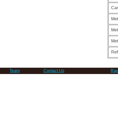
Can
Met
Met
Me
Ref
Team
Contact Us
Rag