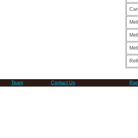
Can
Met
Met
Met
Ref
Team
Contact Us
Rag