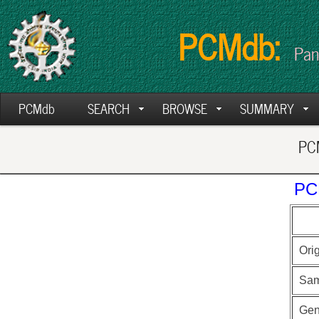
PCMdb:
Pan
PCMdb
SEARCH
BROWSE
SUMMARY
PCM
PC
Ori
Sam
Ge