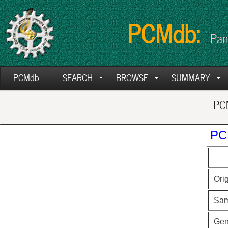
PCMdb:
Pan
PCMdb
SEARCH
BROWSE
SUMMARY
PCM
PC
Ori
Sam
Ge