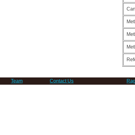
Can
Met
Met
Met
Ref
Team
Contact Us
Rag