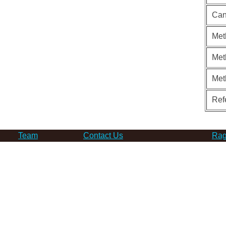
Can
Met
Met
Met
Ref
Team
Contact Us
Rag