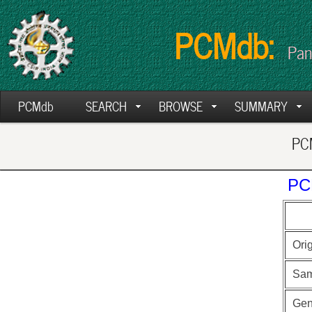
PCMdb:
Pan
PCMdb
SEARCH
BROWSE
SUMMARY
PCM
PC
Ori
Sam
Ge