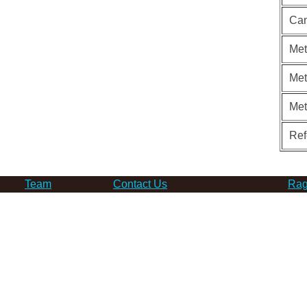
Can
Met
Met
Me
Ref
Team
Contact Us
Rag