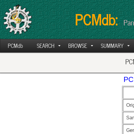
PCMdb:
Pan
PCMdb
SEARCH
BROWSE
SUMMARY
PCM
PC
Ori
Sa
Ge