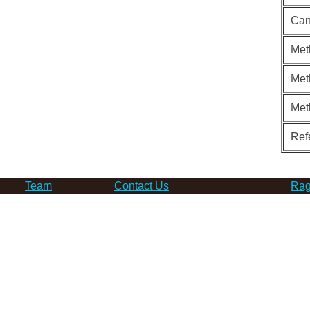
Can
Met
Met
Met
Ref
Team
Contact Us
Rag