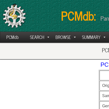
PCMdb:
Pan
PCMdb
SEARCH
BROWSE
SUMMARY
PCM
PC
Ori
Sam
Ge