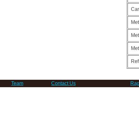
Can
Met
Met
Me
Ref
Team
Contact Us
Rag