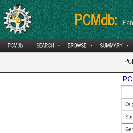
PCMdb:
Pan
PCMdb
SEARCH
BROWSE
SUMMARY
PCM
PC
Ori
Sa
Ge