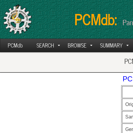
PCMdb:
Pan
PCMdb
SEARCH
BROWSE
SUMMARY
PCM
PC
Ori
Sa
Ge