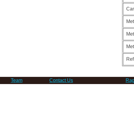
Can
Met
Met
Me
Ref
Team
Contact Us
Rag