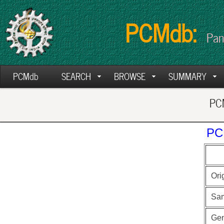
PCMdb:
Pan
PCMdb
SEARCH
BROWSE
SUMMARY
PCM
PC
Ori
Sa
Ge