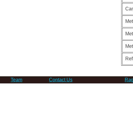
Can
Met
Met
Me
Ref
Team
Contact Us
Rag