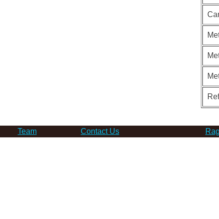
Ca
Met
Met
Me
Re
Team
Contact Us
Rag