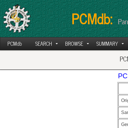
PCMdb:
Pan
PCMdb
SEARCH
BROWSE
SUMMARY
PCM
PC
Ori
Sa
Ge