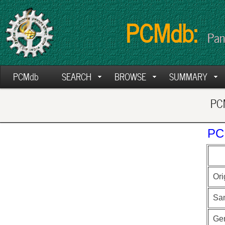
PCMdb:
Pan
PCMdb
SEARCH
BROWSE
SUMMARY
PCM
PC
Ori
Sa
Ge