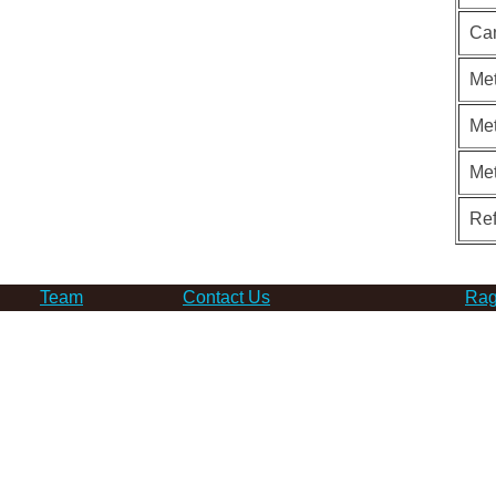
Ca
Met
Met
Me
Re
Team
Contact Us
Rag