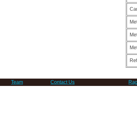
Ca
Met
Met
Me
Re
Team
Contact Us
Rag