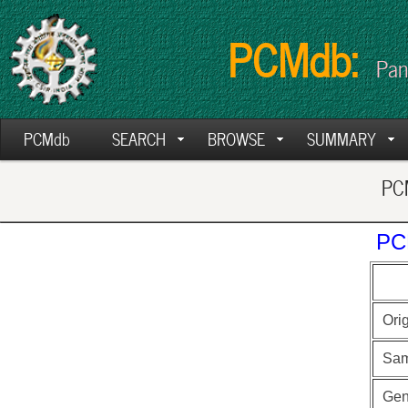
PCMdb:
Pan
PCMdb
SEARCH
BROWSE
SUMMARY
PCM
PC
Ori
Sam
Ge