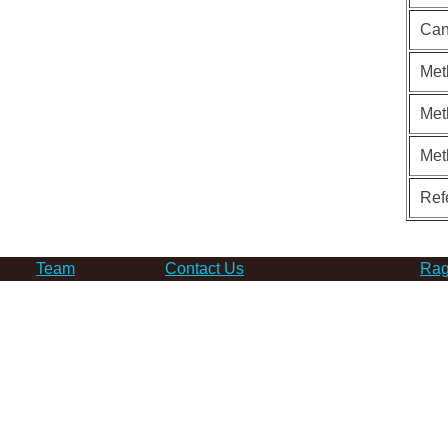
Can
Met
Met
Met
Ref
Team
Contact Us
Rag