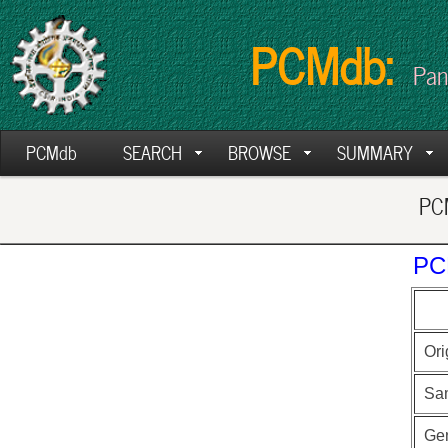
PCMdb:
Pan
PCMdb
SEARCH
BROWSE
SUMMARY
PCM
PC
Ori
Sa
Ge