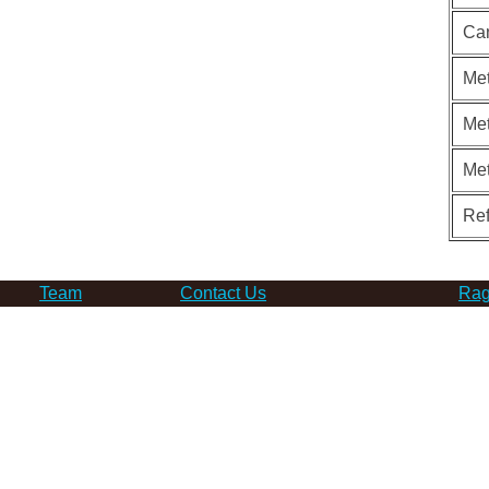
Ca
Met
Met
Me
Re
Team
Contact Us
Rag