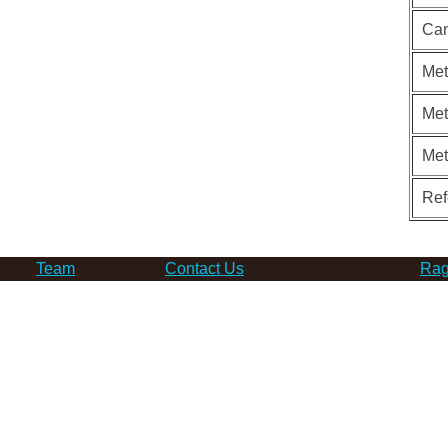
Can
Met
Met
Me
Ref
Team
Contact Us
Rag