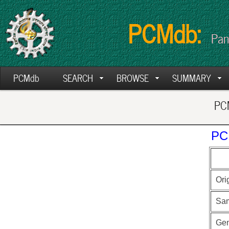
PCMdb:
Pan
PCMdb
SEARCH
BROWSE
SUMMARY
PCM
PC
Ori
Sa
Ge