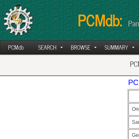
PCMdb:
Pan
PCMdb
SEARCH
BROWSE
SUMMARY
PCM
PC
Ori
Sa
Ge