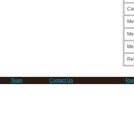
Ca
Met
Met
Me
Re
Team
Contact Us
Rag