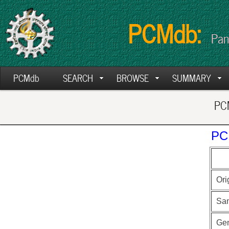
PCMdb:
Pan
PCMdb
SEARCH
BROWSE
SUMMARY
PCM
PC
Ori
Sa
Ge