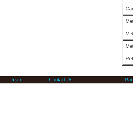
Ca
Met
Met
Me
Re
Team
Contact Us
Rag