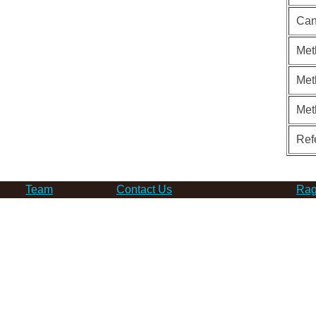
Can
Met
Met
Met
Ref
Team
Contact Us
Rag