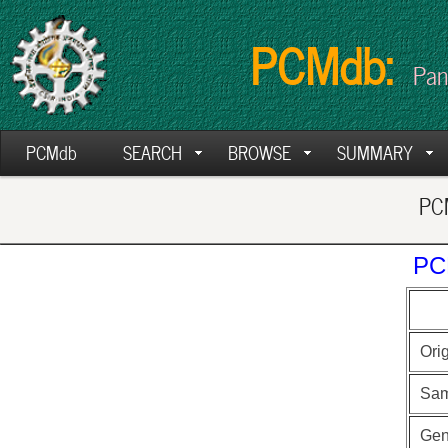
PCMdb:
Pan
PCMdb
SEARCH
BROWSE
SUMMARY
PCM
PC
Ori
Sam
Ge