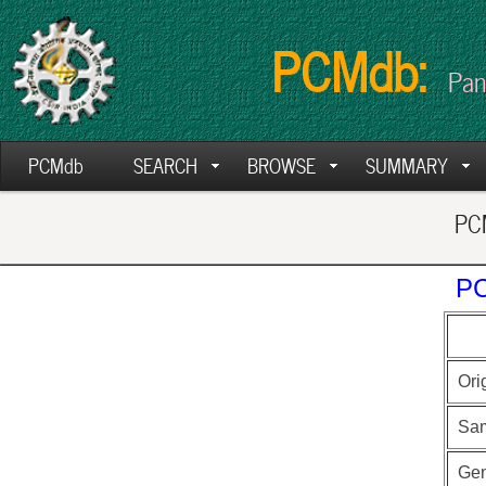
PCMdb:
Pan
PCMdb
SEARCH
BROWSE
SUMMARY
PCM
PC
Ori
Sa
Ge