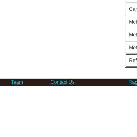
Can
Met
Met
Me
Ref
Team
Contact Us
Rag